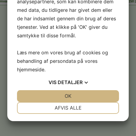
analysepartnere, som kan kombinere dem
nvarme A.m.b.a | Snedkervej 6. 9560 Hadsund | Mail: mail@98588150 | Tlf.: 98588150 
med data, du tidligere har givet dem eller
de har indsamlet gennem din brug af deres
tjenester. Ved at klikke på 'OK' giver du
samtykke til disse formål.
Læs mere om vores brug af cookies og
behandling af persondata på vores
hjemmeside.
VIS
DETALJER
JA
NEJ
OK
JA
NEJ
NØDVENDIGE
PRÆFERENCER
AFVIS ALLE
JA
NEJ
JA
NEJ
MARKETING
STATISTIK