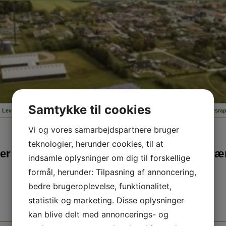
Samtykke til cookies
Leveringsbestemmelser og Inst. vejledning
Taktsblad
Kontakt
Klage
Årsrap
Vi og vores samarbejdspartnere bruger
Nyt taktsblad pr. 01/01.2026
teknologier, herunder cookies, til at
er og betingelser for tilslutning til varmevæ
indsamle oplysninger om dig til forskellige
formål, herunder: Tilpasning af annoncering,
bedre brugeroplevelse, funktionalitet,
statistik og marketing. Disse oplysninger
kan blive delt med annoncerings- og